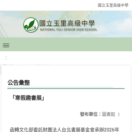
國立玉里高級中學
:::
公告彙整
「寒假趣書展」
發布單位：
圖書館
|
函轉文化部委託財團法人台北書展基金會承辦2026年