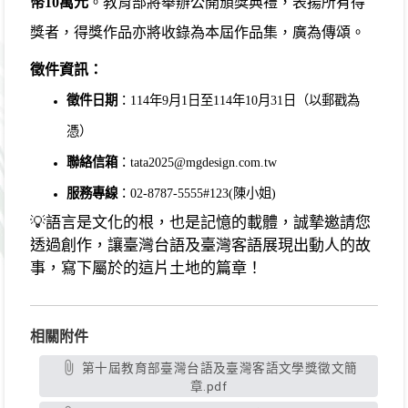
幣10萬元
。教育部將舉辦公開頒獎典禮，表揚所有得
獎者，得獎作品亦將收錄為本屆作品集，廣為傳頌。
徵件資訊：
徵件日期
：114年9月1日至114年10月31日（以郵戳為
憑）
聯絡信箱
：tata2025@mgdesign.com.tw
服務專線
：02-8787-5555#123(陳小姐)
💡
語言是文化的根，也是記憶的載體，誠摯邀請您
透過創作，讓臺灣台語及臺灣客語展現出動人的故
事，寫下屬於的這片土地的篇章！
相關附件
第十屆教育部臺灣台語及臺灣客語文學獎徵文簡
章.pdf