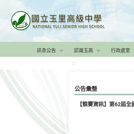
訊息公告
認識玉高
行政處室
:::
公告彙整
【競賽資訊】第62屆全