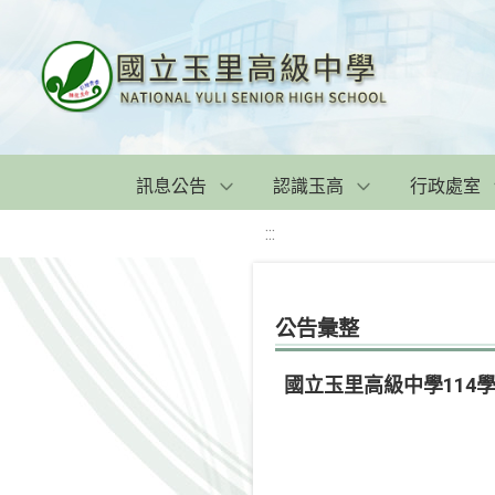
訊息公告
認識玉高
行政處室
:::
公告彙整
國立玉里高級中學114