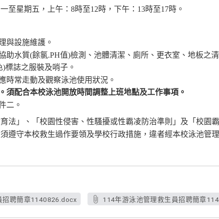
期一至星期五，上午：
8
時至
12
時，下午：
13
時至
17
時。
理與設施維護。
協助水質
(
餘氯
.PH
值
)
檢測、池體清潔、廁所、更衣室、地板之清
色
)
標誌之服裝及哨子。
應時常走動及觀察泳池使用狀況。
。須配合本校泳池開放時間調整上班地點及工作事項。
件二。
教育法」、「校園性侵害、性騷擾或性霸凌防治準則」及「校園
，須遵守本校救生過作要領及學校行政措施，違者經本校泳池管
聘簡章1140826.docx
114年游泳池管理救生員招聘簡章11408