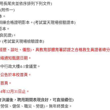
用長尾夾並依序排列下列文件
)
。
(
附件一
)
本。
訓練合格證明影本。
(
考試當天現場檢驗證本
)
影本。
良民證
)
。
。
(
考試當天現場檢驗證本
)
經歷、談吐、儀態
)
，具教育部體育署認證之合格救生員證者總分
聯絡通知甄選日期。
高中行政大樓
4-1
會議室。
程公告於本校首頁。
校首頁。
14
年
12
月
31
日止。
會決議後，聘用期間表現良好，可直接續任
)
含勞保、健保、職災、勞退
)
，無年終獎金。