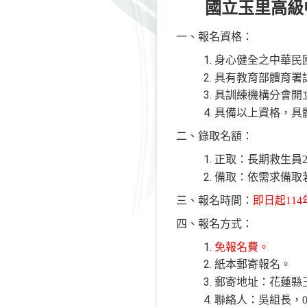
國立玉里高級
一、報名資格：
身心健全之中華民
具有教育部體育署
具訓練機構分會開
具備以上資格，具
二、錄取名額：
正取：長期救生員
備取：依需求備取
三、報名時間：
即日起
114
四、報名方式：
免報名費。
紙本郵寄報名。
郵寄地址：花蓮縣
聯絡人：吳組長，