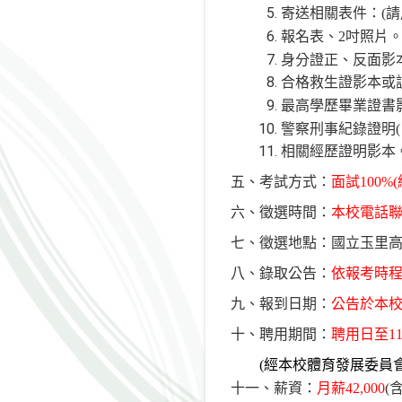
寄送相關表件：
(
請
報名表、
2
吋照片
身分證正、反面影
合格救生證影本或
最高學歷畢業證書
警察刑事紀錄證明
(
相關經歷證明影本
五、考試方式：
面試
100%(
六、徵選時間：
本校電話
七、徵選地點：國立玉里
八、錄取公告：
依報考時
九、報到日期：
公告於本
十、聘用期間：
聘用日至
1
(
經本校體育發展委員
十一、薪資：
月薪
42,000
(