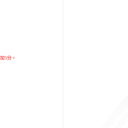
加
5
分。