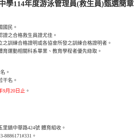
中學
114
年度游泳管理員
(
救生員
)
甄選簡章
國國民。
認證之合格救生員證尤佳。
立之訓練合格證明或各協會所發之訓練合格證明者。
體育運動相關科系畢業、教育學程者優先綠取。
2
名。
若干名。
年
9
月
20
日止
。
玉里鎮中華路
424
號 體育組收。
03-8886171#331
。