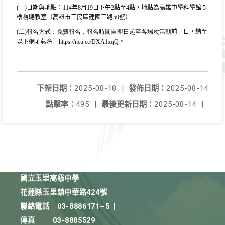
(一)日期與地點：
114
年
8
月
19
日下午
2
點至
4
點，地點
為高雄中學科學館
5
樓視聽教室（高雄市三民區建國三
路
50
號）
(
二)報名方式：免費報名，報名時間自即日起至各場次活動
前一日，請至
以下網址報名
https://neti.cc
/DXA1xqQ
。
下架日期：
2025-08-18
|
發佈日期：
2025-08-14
點擊率：
495
|
最後更新日期：
2025-08-14
|
國立玉里高級中學
花蓮縣玉里鎮中華路424號
聯絡電話
03-8886171~5
|
傳真
03-8885529