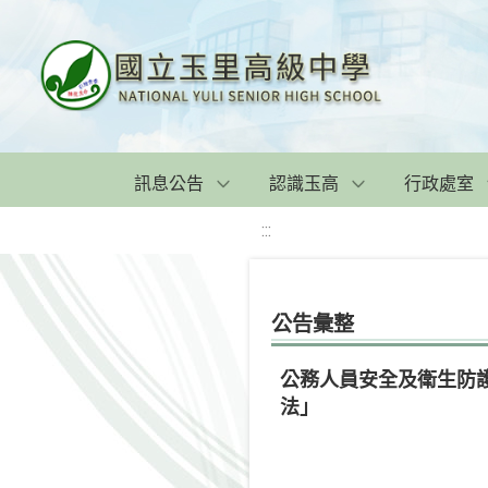
訊息公告
認識玉高
行政處室
:::
公告彙整
公務人員安全及衛生防護
法」