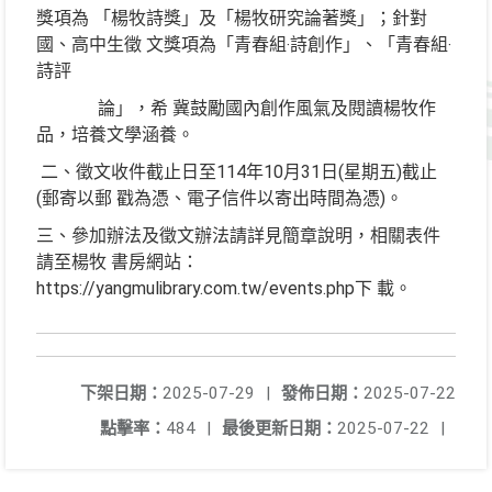
獎項為 「楊牧詩獎」及「楊牧研究論著獎」；針對
國、高中生徵 文獎項為「青春組‧詩創作」、「青春組‧
詩評
論」，希 冀鼓勵國內創作風氣及閱讀楊牧作
品，培養文學涵養。
二、徵文收件截止日至114年10月31日(星期五)截止
(郵寄以郵 戳為憑、電子信件以寄出時間為憑)。
三、參加辦法及徵文辦法請詳見簡章說明，相關表件
請至楊牧 書房網站：
https://yangmulibrary.com.tw/events.php下 載。
下架日期：
2025-07-29
|
發佈日期：
2025-07-22
點擊率：
484
|
最後更新日期：
2025-07-22
|