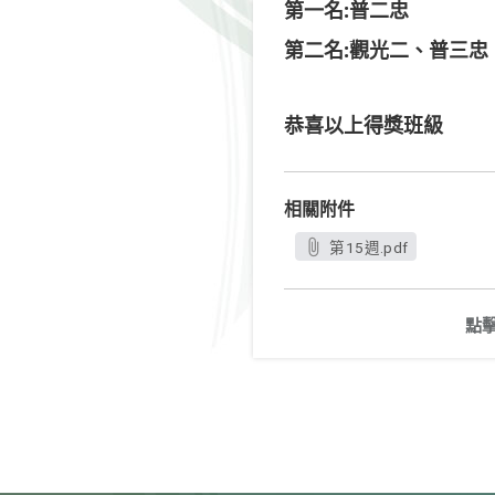
:
第一名
普二忠
:
第二名
觀光二、普三忠
恭喜以上得獎班級
相關附件
第15週.pdf
點