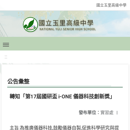
國立玉里高級中學
:::
公告彙整
轉知「第17屆國研盃 i-ONE 儀器科技創新獎」
發布單位：
實習處
|
:
,
,
主旨
為推廣儀器科技
鼓勵儀器自製
促進科學研究與提