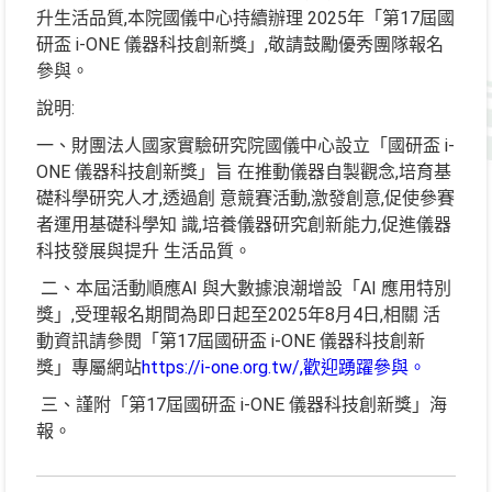
,
2025
17
升生活品質
本院國儀中心持續辦理
年「第
屆國
i-ONE
,
研盃
儀器科技創新獎」
敬請鼓勵優秀團隊報名
參與。
:
說明
i-
一、財團法人國家實驗研究院國儀中心設立「國研盃
ONE
,
儀器科技創新獎」旨
在推動儀器自製觀念
培育基
,
,
,
礎科學研究人才
透過創
意競賽活動
激發創意
促使參賽
,
,
者運用基礎科學知
識
培養儀器研究創新能力
促進儀器
科技發展與提升
生活品質。
AI
AI
二、本屆活動順應
與大數據浪潮增設「
應用特別
,
2025
8
4
,
獎」
受理報名期間為即日起至
年
月
日
相關
活
17
i-ONE
動資訊請參閱「第
屆國研盃
儀器科技創新
https://i-one.org.tw/,
獎」專屬網站
歡迎踴躍參與。
17
i-ONE
三、謹附「第
屆國研盃
儀器科技創新獎」海
報。