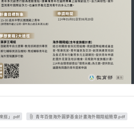
搭」.pdf
青年百億海外圓夢基金計畫海外翱翔組簡章.pdf