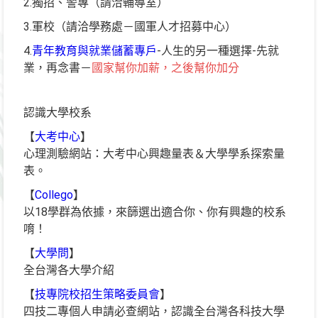
2.獨招、警專（請洽輔導室）
3.軍校（請洽學務處－國軍人才招募中心）
4.
青年教育與就業儲蓄專戶
-人生的另一種選擇-先就
業，再念書－
國家幫你加薪，之後幫你加分
認識大學校系
【
大考中心
】
心理測驗網站：大考中心興趣量表＆大學學系探索量
表。
【
Collego
】
以18學群為依據，來篩選出適合你、你有興趣的校系
唷！
【
大學問
】
全台灣各大學介紹
【
技專院校招生策略委員會
】
四技二專個人申請必查網站，認識全台灣各科技大學