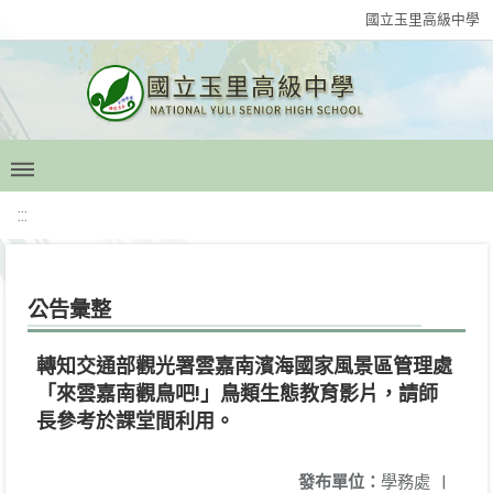
國立玉里高級中學
:::
公告彙整
轉知交通部觀光署雲嘉南濱海國家風景區管理處
「來雲嘉南觀鳥吧!」鳥類生態教育影片，請師
長參考於課堂間利用。
發布單位：
學務處
|