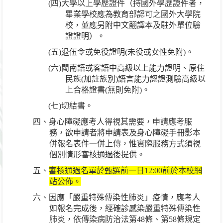
(
四
)
大學以上學歷證件（持國外學歷證件者，
畢業學校應為教育部認可之國外大學院
校，並應另附中文翻譯本及駐外單位驗
證證明）。
(
五
)
退伍令或免役證明
(
未役或女性免附
)
。
(
六
)
閩南語或客語中高級以上能力證明、原住
民族
(
加註族別
)
語言能力認證測驗高級以
上合格證書
(
無則免附
)
。
(
七
)
切結書。
四、身心障礙應考人得視其需要，申請應考服
務，欲申請者將申請表及身心障礙手冊影本
併報名表件一併上傳，惟實際服務方式須視
個別情形審核通過後提供。
五、
審核通過名單於甄選前一日
12:00
前於本校網
站公佈。
六、因應「嚴重特殊傳染性肺炎」疫情，應考人
如報名完成後，經確診感染嚴重特殊傳染性
肺炎，依傳染病防治法第
48
條、第
58
條規定