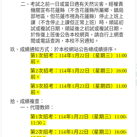
二、考試之前一日或當日遇有天然災害，經權責
機關宣布花蓮縣（不含花蓮縣所屬鄉、鎮局
部地區，但花蓮市視為花蓮縣）停止上班上
課（不含停止上課但正常上班）時，順延初
試或複試日期，順延後之初試或複試日期，
於恢復上班後公告本校網頁，請自行上網查
閱或電話查詢，本校不另通知。
玖、成績通知方式：於本校網站公告總成績排序。
第
1
次招考：
114
年
1
月
22
日（星期三）
11:00
前。
第
2
次招考：
114
年
1
月
22
日（星期三）
16:00
前。
第
3
次招考：
114
年
1
月
23
日（星期四）
11:00
前。
拾、成績複查：
一、代理教師：
第
1
次招考：
114
年
1
月
22
日（星期三）
11:00-
11:30
；
第
2
次招考：
114
年
1
月
22
日（星期三）
16:00-