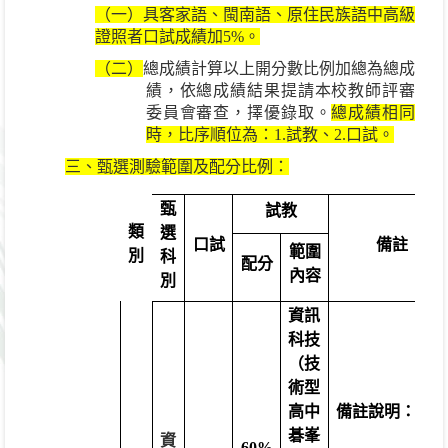
（一）具客家語、閩南語、原住民族語中高級
證照者口試成績加
5%
。
（二）
總成績計算以上開分數比例加總為總成
績，依總成績結果提請本校教師評審
委員會審查，擇優錄取。
總成績相同
時，比序順位為：
1.
試教、
2.
口試。
三、甄選測驗範圍及配分比例：
甄
試教
類
選
口試
備註
範圍
別
科
配分
內容
別
資訊
科技
（技
術型
高中
備註說明：總
碁峯
成績
資
60%