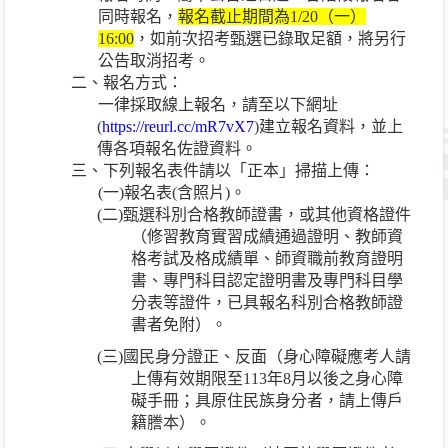
同時報名，
報名截止期間為
1/20
（一）
16:00
，如前次招考甄選已錄取足額，將另行
公告取消招考。
二、報名方式：
一律採取線上報名，請至以下網址
(
https://reurl.cc/mR7vX7
)
建立報名資料，並上
傳各項報名佐證資料。
三、下列報名表件請以「正本」掃描上傳：
(
一
)
報名表
(
含照片
)
。
(
二
)
甄選科別合格教師證書，或其他資格證件
（修習教育實習成績通過證明、教師資
格考試及格成績單、師資職前教育證明
書、專門科目認定證明書及專門科目學
分表等證件，已具報名科別合格教師證
書者免附）。
(
三
)
國民身分證正、反面（身心障礙應考人請
上傳有效期限至
113
年
8
月以後之身心障
礙手冊；具原住民族身分者，請上傳戶
籍謄本）。