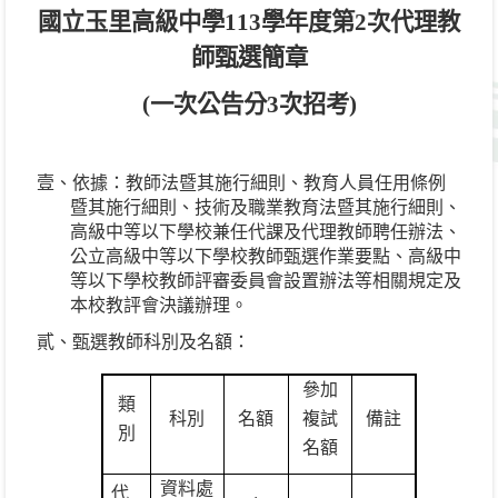
國立玉里高級中學
113
學年度第
2
次代理教
師甄選簡章
(
一次公告分
3
次招考
)
壹、依據：教師法暨其施行細則、教育人員任用條例
暨其施行細則、技術及職業教育法暨其施行細則、
高級中等以下學校兼任代課及代理教師聘任辦法、
公立高級中等以下學校教師甄選作業要點、高級中
等以下學校教師評審委員會設置辦法等相關規定及
本校教評會決議辦理。
貳、甄選教師科別及名額：
參加
類
科別
名額
複試
備註
別
名額
資料處
代