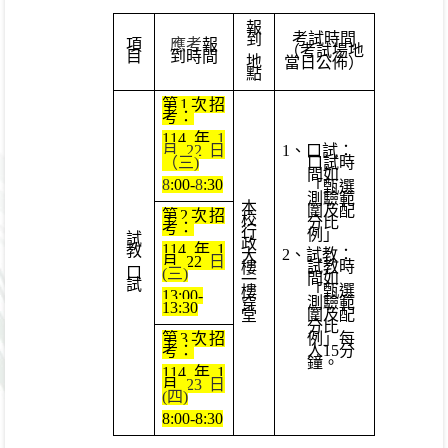
報
考試時間
到
項
應考
報
（考試場地
目
到時間
地
當日公佈）
點
第
1
次招
考：
114
年
1
月
22
日
1
、口試：
（三
)
口試時
間如
8
:00-
8
:30
「甄選
測驗範
本
圍及配
第
2
次招
校
分比
考：
行
例」
試
政
114
年
1
教
2
、試教：
大
月
22
日
試教時
樓
口
(
三
)
間如
一
試
「甄選
樓
13:00-
測驗範
穿
13:30
圍及配
堂
分比
第
3
次招
例」每
考：
人
15
分
鐘。
114
年
1
月
23
日
(
四
)
8:00-8:30