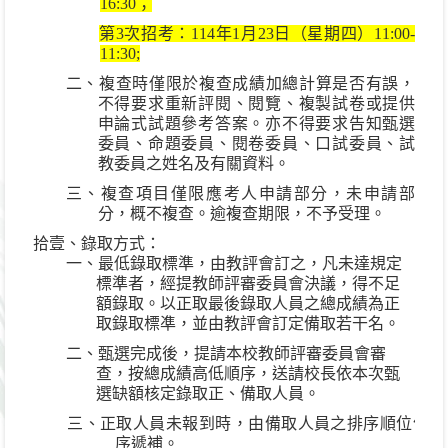
16:30
；
第
3
次招考：
114
年
1
月
23
日（星期四）
11:00-
11:30;
二、複查時僅限於複查成績加總計算是否有誤，
不得要求重新評閱、閱覽、複製試卷或提供
申論式試題參考答案。亦不得要求告知甄選
委員、命題委員、閱卷委員、口試委員、試
教委員之姓名及有關資料。
三、複查項目僅限應考人申請部分，未申請部
分，概不複查。逾複查期限，不予受理。
拾壹、錄取方式：
一、最低錄取標準，由教評會訂之，凡未達規定
標準者，經提教師評審委員會決議，得不足
額錄取。以正取最後錄取人員之總成績為正
取錄取標凖，並由教評會訂定備取若干名。
二、甄選完成後，提請本校教師評審委員會審
查，按總成績高低順序，送請校長依本次甄
選缺額核定錄取正、備取人員。
三、正取人員未報到時，由備取人員之排序順位依
序遞補。