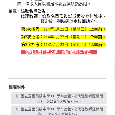
四、備取人員以補足本次甄選缺額為限。
拾貳、錄取名單公告：
代理教師：錄取名單俟複試成績複查無訛後，
預定於下列時間於本校網站公告：
第
1
次招考：
114
年
1
月
22
日（星期三）
12:00
前
。
第
2
次招考：
114
年
1
月
22
日（星期三）
17:00
前
。
第
3
次招考：
114
年
1
月
23
日（星期四）
12:00
前。
---資料未盡詳盡之處，請詳閱附件簡章-----
相關附件
國立玉里高級中學113學年度第2次代理教師甄選簡
章 (一次公告3次報名).docx
國立玉里高級中學113學年度第2次代理教師甄選簡
章 (一次公告3次報名).pdf