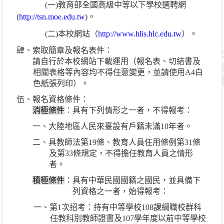
(
一
)
教育部全國高級中等以下學校選聘網
(
http://tsn.moe.edu.tw
)
。
(
二
)
本校網站（
http://www.hlis.hlc.edu.tw
）。
肆、索取簡章及報名表件：
請自行於本校網站下載運用（報名表、切結書及
相關表格等內容均不得任意變更，並請使用
A4
白
色紙張列印）。
伍、報名資格條件：
消極條件
：具有下列情形之一者，不得報考：
一、大陸地區人民來臺設有戶籍未滿
10
年者。
二、具教師法第
19
條、教育人員任用條例第
31
條
及第
33
條規定，不得擔任教育人員之情形
者。
積極條件
：具有中華民國國籍之國民，並具備下
列資格之一者，始得報考：
一、第
1
次招考：持有中等學校
108
課綱職校群科
任教科別教師證書及
107
學年度以前中等學校