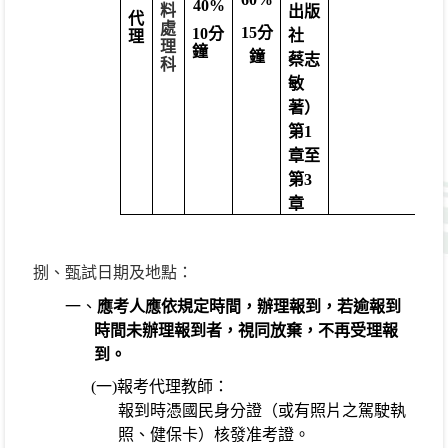
40%
料
出版
未達
代
處
15
分
10
分
社
75
分
理
理
鐘
鐘
蔡志
者不
科
敏
予錄
著）
取。
第
1
章至
第
3
章
捌、甄試日期及地點：
一、
應考人應依規定時間，辦理報到，若逾報到
時間未辦理報到者，視同放棄，不再受理報
到。
(
一
)
報考代理教師：
報到時憑國民身分證（或有照片之駕駛執
照、健保卡）核發准考證。