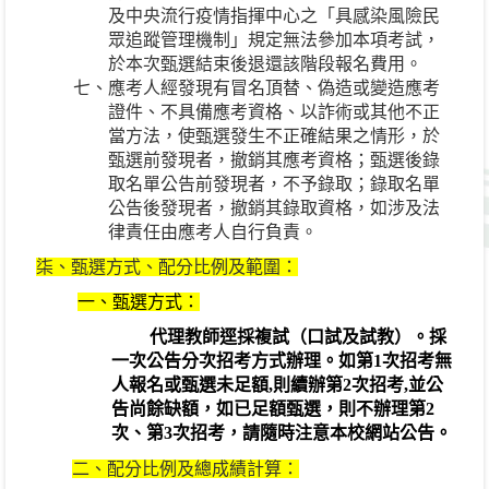
及中央流行疫情指揮中心之「具感染風險民
眾追蹤管理機制」規定無法參加本項考試，
於本次甄選結束後退還該階段報名費用。
七、應考人經發現有冒名頂替、偽造或變造應考
證件、不具備應考資格、以詐術或其他不正
當方法，使甄選發生不正確結果之情形，於
甄選前發現者，撤銷其應考資格；甄選後錄
取名單公告前發現者，不予錄取；錄取名單
公告後發現者，撤銷其錄取資格，如涉及法
律責任由應考人自行負責。
柒、甄選方式、配分比例及範圍：
一、甄選方式：
代理教師逕採複試（口試及試教）。採
一次公告分次招考方式辦理。如第
1
次招考無
人報名或甄選未足額
,
則續辦第
2
次招考
,
並公
告尚餘缺額，如已足額甄選，則不辦理第
2
次、第
3
次招考，請隨時注意本校網站公告。
二、配分比例及總成績計算：