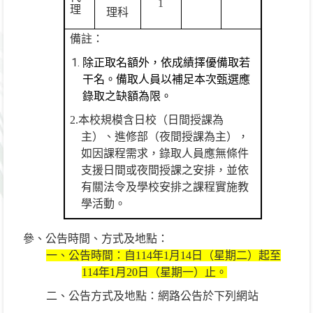
1
理
理科
備註：
除正取名額外，依成績擇優備取若
干名。備取人員以補足本次甄選應
錄取之缺額為限。
2.
本校規模含日校（日間授課為
主）、進修部（夜間授課為主），
如因課程需求，錄取人員應無條件
支援日間或夜間授課之安排，並依
有關法令及學校安排之課程實施教
學活動。
參、公告時間、方式及地點：
一、公告時間：自
114
年
1
月
14
日（星期二）起至
114
年
1
月
20
日（星期一）止。
二、公告方式及地點：網路公告於下列網站