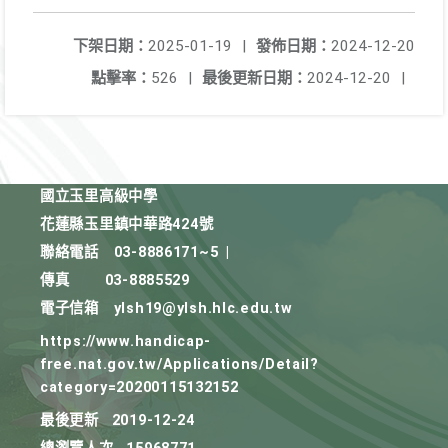
下架日期：
2025-01-19
|
發佈日期：
2024-12-20
點擊率：
526
|
最後更新日期：
2024-12-20
|
國立玉里高級中學
花蓮縣玉里鎮中華路424號
聯絡電話
03-8886171~5
|
傳真
03-8885529
電子信箱
ylsh19@ylsh.hlc.edu.tw
https://www.handicap-
free.nat.gov.tw/Applications/Detail?
category=20200115132152
最後更新
2019-12-24