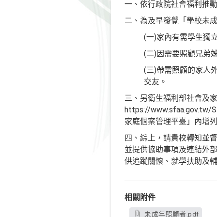
一、依行政院社會福利推動
二、為及早發覺「學校未
(一)家內有需學生獨
(二)因需要照顧兄
(三)帶需照顧的家
交友。
三、另衛生福利部社會及
https://www.sfaa
家庭個案管理平臺」內增
四、綜上，請貴校轉知並
並提供協助事項及連結外
供追蹤關懷、就學扶助及
相關附件
未成年照顧者.pdf