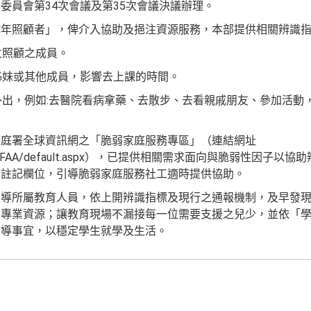
委員會第34次會議及第35次會議決議辦理。
成年照顧者」，俾介入協助及挹注資源服務，本部提供相關辨識
立照顧之成員。
弟姊妹或其他成員，影響去上課的時間。
人外出，例如:去醫院看病拿藥、去散步、去看親戚朋友、參加活動
家庭署全球資訊網之「脆弱家庭服務專區」（連結網址
.gov.tw/SFAA/default.aspx），已提供相關需求面向與脆弱性
列註記欄位，引導脆弱家庭服務社工適時提供協助。
督導所屬教育人員，依上開辨識指標及現行之通報機制，及早發
部專業資源；讓教育現場不漏接每一位需要支援之兒少，並依「
輔導事宜，以穩定學生就學及生活。