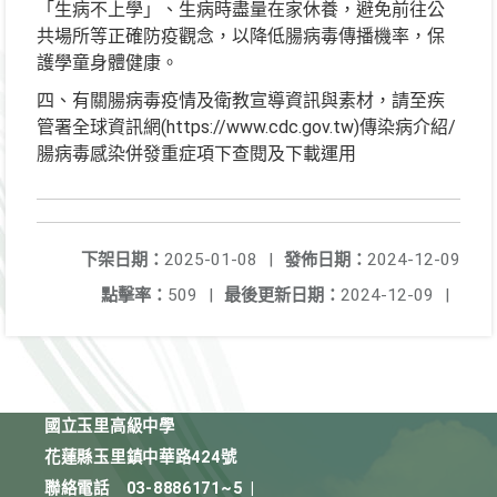
「生病不上學」、生病時盡量在家休養，避免前往公
共場所等正確防疫觀念，以降低腸病毒傳播機率，保
護學童身體健康。
四、有關腸病毒疫情及衛教宣導資訊與素材，請至疾
管署全球資訊網(https://www.cdc.gov.tw)傳染病介紹/
腸病毒感染併發重症項下查閱及下載運用
下架日期：
2025-01-08
|
發佈日期：
2024-12-09
點擊率：
509
|
最後更新日期：
2024-12-09
|
國立玉里高級中學
花蓮縣玉里鎮中華路424號
聯絡電話
03-8886171~5
|