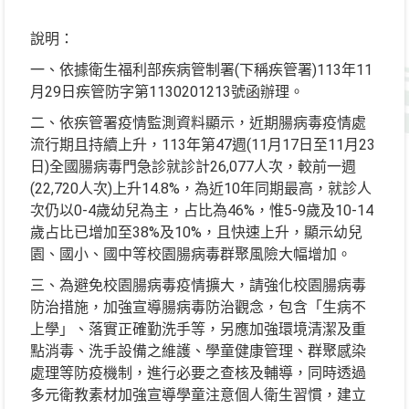
說明：
一、依據衛生福利部疾病管制署(下稱疾管署)113年11
月29日疾管防字第1130201213號函辦理。
二、依疾管署疫情監測資料顯示，近期腸病毒疫情處
流行期且持續上升，113年第47週(11月17日至11月23
日)全國腸病毒門急診就診計26,077人次，較前一週
(22,720人次)上升14.8%，為近10年同期最高，就診人
次仍以0-4歲幼兒為主，占比為46%，惟5-9歲及10-14
歲占比已增加至38%及10%，且快速上升，顯示幼兒
園、國小、國中等校園腸病毒群聚風險大幅增加。
三、為避免校園腸病毒疫情擴大，請強化校園腸病毒
防治措施，加強宣導腸病毒防治觀念，包含「生病不
上學」、落實正確勤洗手等，另應加強環境清潔及重
點消毒、洗手設備之維護、學童健康管理、群聚感染
處理等防疫機制，進行必要之查核及輔導，同時透過
多元衛教素材加強宣導學童注意個人衛生習慣，建立