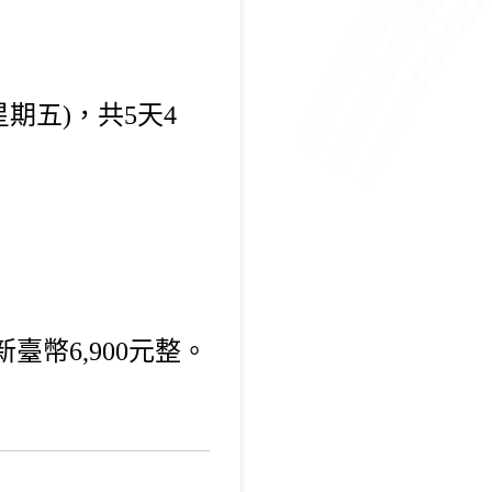
星
期五)，共5天4
新
臺幣6,900元整。