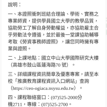
說明：
一、本證照衝刺班結合理論、學術、實務之
專業師資，提供學
員國立大學的教學品質，
協助勞工了解自身勞動權益，亦
協助雇主合
乎勞動法令遵循，並於最後一堂課協助輔導
考
取《勞資事務師證照》，讓您同時擁有專
業與證照。
二、上課地點：國立中山大學國際研究大樓
（高雄市鼓山區蓮
海路
70
號）。
三、詳細課程資訊簡章及優惠專案，請至本
校「推廣教育課程
資訊入口網站」查詢
（
https://ceo-ogiaca.nsysu.edu.
tw
）。
四、課程聯絡窗口：
(07)525-2000
分
機
2711
，專線：
(07)525-
2700
。