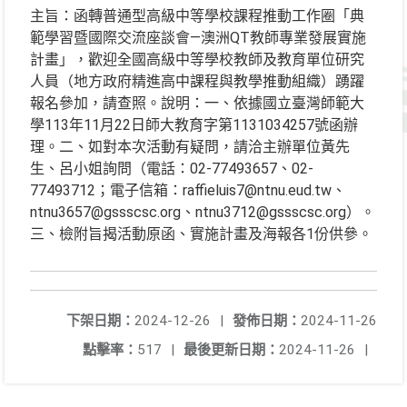
主旨：函轉普通型高級中等學校課程推動工作圈「典
範學習暨國際交流座談會—澳洲QT教師專業發展實施
計畫」，歡迎全國高級中等學校教師及教育單位研究
人員（地方政府精進高中課程與教學推動組織）踴躍
報名參加，請查照。說明：一、依據國立臺灣師範大
學113年11月22日師大教育字第1131034257號函辦
理。二、如對本次活動有疑問，請洽主辦單位黃先
生、呂小姐詢問（電話：02-77493657、02-
77493712；電子信箱：raffieluis7@ntnu.eud.tw、
ntnu3657@gssscsc.org、ntnu3712@gssscsc.org）。
三、檢附旨揭活動原函、實施計畫及海報各1份供參。
下架日期：
2024-12-26
|
發佈日期：
2024-11-26
點擊率：
517
|
最後更新日期：
2024-11-26
|