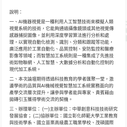
說明：
一、AI機器視覺是一種利用人工智慧技術來模擬人類
視覺系統的技術，它能夠通過攝像鏡頭或其他視覺傳
感器捕捉圖像，並利用深度學習算法進行分析和處
理，以實現自動化檢測、識別、分類和跟蹤等功能，
廣泛應用於工業自動化、品質控制、安防監控和醫療
影像等領域；而智慧加工系統則是一種集成了先進技
術如物聯網、人工智慧、大數據分析和自動化控制的
現代加工系統。
二、本次論壇期待透過科技教育的學者匯聚一堂，激
盪學術的品質與AI機械視覺智慧加工系統實務面向的
產學交流層次提升，讓參與學者能與專家、貴賓藉由
拋磚引玉獲得學術交流的契機。
三、辦理單位： (一)主辦單位：中華創意科技技術研究
發展協會； (二)協辦單位：國立彰化師範大學工業教育
與技術學系、國立苗栗高級農工職業學校、茂碩國際