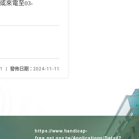
或來電至03-
1
|
發佈日期：
2024-11-11
https://www.handicap-
free.nat.gov.tw/Applications/Detail?