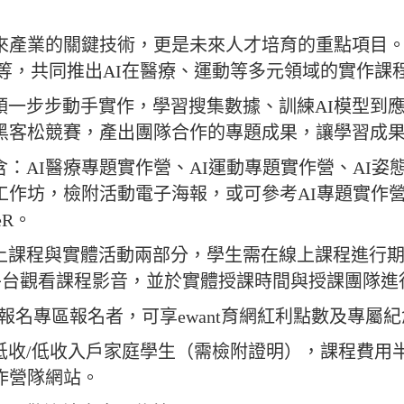
未來產業的關鍵技術，更是未來人才培育的
重點項目
家等，共同推出AI
在醫療、運動等多元領域的實作課
領一步步動手實作，學習搜集數據、訓練
AI
模型到
黑客
松競賽，產出團隊合作的專題成果，讓學習成
：AI醫療專題實作營、AI運動專題實作
營、AI姿
工作
坊，檢附活動電子海報，或可參考AI專題實作
eR
。
上課程與實體活動兩部分，學生需在線上
課程進行
平台
觀看課程影音，並於實體授課時間與授課團隊進
網報名專區報名者，可享ewant育網紅利點
數及專屬紀
低收/低收入戶家庭學生（需檢附證明），
課程費用
作營隊
網站。