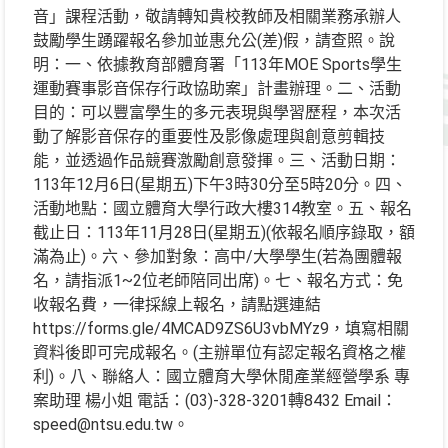
音」課程活動，敬請轉知貴校教師及相關業務承辦人
鼓勵學生踴躍報名參加並惠允公(差)假，請查照。說
明：一、依據教育部體育署「113年MOE Sports學生
運動賽事影音保存行政協助案」計畫辦理。二、活動
目的：可以豐富學生的多元表現與學習歷程，本次活
動了解影音保存的重要性及影像處理與創意剪輯技
能，並透過作品競賽激勵創意發揮。三、活動日期：
113年12月6日(星期五)下午3時30分至5時20分。四、
活動地點：國立體育大學行政大樓314教室。五、報名
截止日：113年11月28日(星期五)(依報名順序錄取，額
滿為止)。六、參加對象：高中/大學學生(若為團體報
名，請指派1~2位老師陪同出席)。七、報名方式：免
收報名費，一律採線上報名，請點選連結
https://forms.gle/4MCAD9ZS6U3vbMYz9，填寫相關
資料後即可完成報名。(主辦單位有認定報名資格之權
利)。八、聯絡人：國立體育大學休閒產業經營學系 專
案助理 楊小姐 電話：(03)-328-3201轉8432 Email：
speed@ntsu.edu.tw。