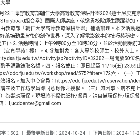
仁大學
1月22日舉辦教育部輔仁大學高等教育深耕計畫2024迪士尼皮
toryboard組合拳》國際大師講座，敬邀貴校院師生踴躍參
動由教育部「輔仁大學高等教育深耕計畫」補助辦理。本次活動
翰老師分享好萊塢動畫背後的創作世界，深入了解電影敘事的技巧與秘密。
(週五)。2. 活動時間：上午9時00分至10時30分，並於活動開始前
（宜真學苑1 樓）。4. 參加對象：各大專院校師生、校外人士
ty.dsa.fju.edu.tw/Activity.jsp?activityID=32382
予調整錄取名額。四、報名截止：即日起至 11/15(五) 23:
/cdc.fju.edu.tw/workshop/read/575?filter=17
入中心會員：https://cdc.fju.edu.tw/reservation/
講座及工作坊學員即同意肖像之授權。（三）如因事、病不克上
）為響應環保，現場將不提供紙杯/餐具，請自備環保杯/環保
fjucdcenter@gmail.com
擊率：
502
|
最後更新日期：
2024-10-24
|
下架日期：
2024-11-2