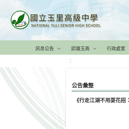
訊息公告
認識玉高
行政處室
:::
公告彙整
《行走江湖不用耍花招：教