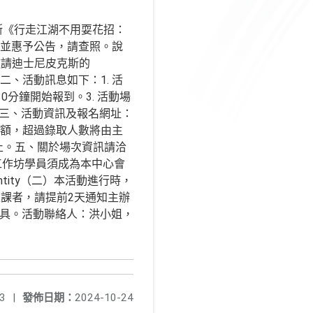
克斯《行走江湖不用耍花招：
加，並惠予公告，請查照。說
邀請迪士尼皮克斯的
二、活動訊息如下：1. 活
30分鐘開始報到。3. 活動場
。三、活動資訊及報名網址：
一場開放50位名額，超過錄取人數將由主
59止。五、關於場次資訊請洽
2六、（一）工作坊學員須成為本中心會
identity（二）本活動進行時，
課者，請提前2天通知主辦
餐具。活動聯絡人：洪小姐，
3
|
發佈日期：
2024-10-24