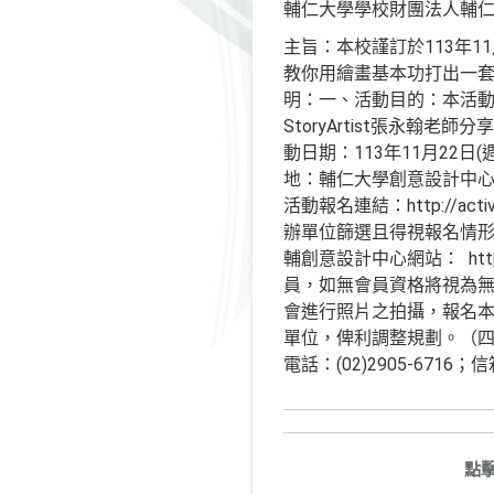
輔仁大學學校財團法人輔
主旨：本校謹訂於113年1
教你用繪畫基本功打出一套S
明：一、活動目的：本活
StoryArtist張永
動日期：113年11月22日
地：輔仁大學創意設計中心
活動報名連結：http://activi
辦單位篩選且得視報名情形酌
輔創意設計中心網站： https:/
員，如無會員資格將視為無效報名。加
會進行照片之拍攝，報名本
單位，俾利調整規劃。（四
電話：(02)2905-6716；信箱：
點