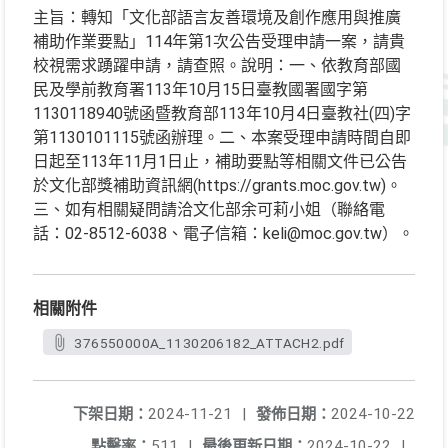
主旨：轉知「文化部語言友善環境及創作應用與推廣
補助作業要點」114年第1次公告受理申請一案，請貴
校視需求踴躍申請，請查照。說明：一、依教育部國
民及學前教育署113年10月15日臺教國署國字第
1130118940號函暨教育部113年10月4日臺教社(四)字
第1130101115號函辦理。二、本案受理申請時間自即
日起至113年11月1日止，補助要點等相關文件已公告
於文化部獎補助資訊網(https://grants.moc.gov.tw)。
三、如有相關疑問請洽文化部余可莉小姐（聯絡電
話：02-8512-6038、電子信箱：keli@moc.gov.tw）。
相關附件
376550000A_1130206182_ATTACH2.pdf
下架日期：
2024-11-21
|
發佈日期：
2024-10-22
點擊率：
511
|
最後更新日期：
2024-10-22
|