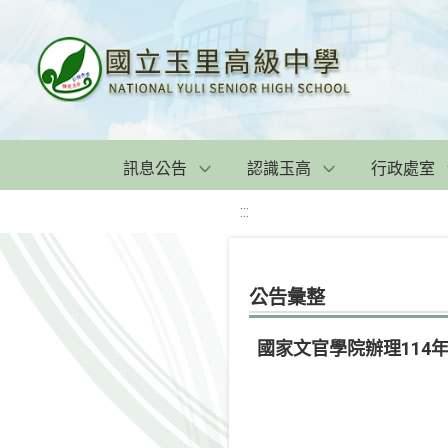
訊息公告
認識玉高
行政處室
:::
公告彙整
國家文官學院辦理114