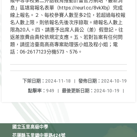
級中等學校第二外語教育推動計畫官方網站「最新消
息」區填寫報名表單（https://reurl.cc/8vkXbj）完成
線上報名。２、每校參賽人數至多2位，若超過每校報
名人數上限，則依報名先後次序錄取。總報名人數上
限為20人。四、請惠予出席人員公（差）假登記，往
返差旅費由貴校依規定支應。五、若對旨案有任何問
題，請逕洽臺南高商專案助理張小姐及程小姐；電
話：06-2617123分機573、576。
下架日期：
2024-11-18
|
發佈日期：
2024-10-19
點擊率：
949
|
最後更新日期：
2024-10-19
|
國立玉里高級中學
花蓮縣玉里鎮中華路424號