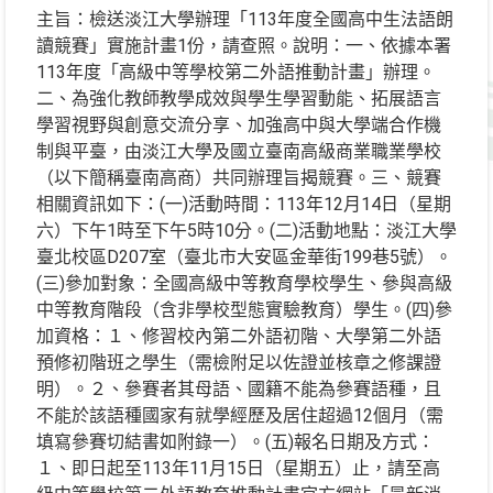
主旨：檢送淡江大學辦理「113年度全國高中生法語朗
讀競賽」實施計畫1份，請查照。說明：一、依據本署
113年度「高級中等學校第二外語推動計畫」辦理。
二、為強化教師教學成效與學生學習動能、拓展語言
學習視野與創意交流分享、加強高中與大學端合作機
制與平臺，由淡江大學及國立臺南高級商業職業學校
（以下簡稱臺南高商）共同辦理旨揭競賽。三、競賽
相關資訊如下：(一)活動時間：113年12月14日（星期
六）下午1時至下午5時10分。(二)活動地點：淡江大學
臺北校區D207室（臺北市大安區金華街199巷5號）。
(三)參加對象：全國高級中等教育學校學生、參與高級
中等教育階段（含非學校型態實驗教育）學生。(四)參
加資格：１、修習校內第二外語初階、大學第二外語
預修初階班之學生（需檢附足以佐證並核章之修課證
明）。２、參賽者其母語、國籍不能為參賽語種，且
不能於該語種國家有就學經歷及居住超過12個月（需
填寫參賽切結書如附錄一）。(五)報名日期及方式：
１、即日起至113年11月15日（星期五）止，請至高