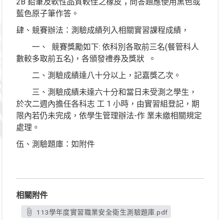
2B 鉛筆及軟性品質較佳之橡皮；問答題應使用黑色或
藍色原子筆作答。
肆、競賽辦法：測驗成績列入相關實習課程成績，
一、 競賽獎勵如下: 依科別各取前三名(餐管科人
數較多取前五名)，各頒發禮券及獎狀 。
二、測驗成績達八十分以上，記嘉獎乙次。
三、測驗成績未達六十分和當日未受測之學生，
於次二週內擔任各科志 工 1 小時，由實習組登記，期
限內若仍未完成，依學生管理辦法-作 業未繳相關規定
處理。
伍、測驗題庫：如附件
相關附件
113學年度實習職業安全衛生測驗題庫.pdf