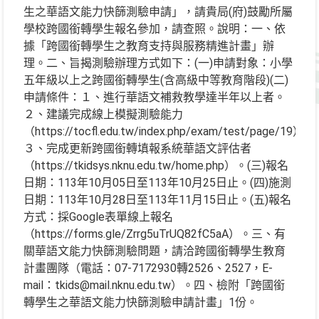
生之華語文能力快篩測驗申請」，請貴局(府)鼓勵所屬
學校跨國銜轉學生報名參加，請查照。說明：一、依
據「跨國銜轉學生之教育支持與服務精進計畫」辦
理。二、旨揭測驗辦理方式如下：(一)申請對象：小學
五年級以上之跨國銜轉學生(含高級中等教育階段)(二)
申請條件：１、進行華語文補救教學達半年以上者。
２、建議完成線上模擬測驗能力
（https://tocfl.edu.tw/index.php/exam/test/page/19）。
３、完成更新跨國銜轉填報系統華語文評估者
（https://tkidsys.nknu.edu.tw/home.php）。(三)報名
日期：113年10月05日至113年10月25日止。(四)施測
日期：113年10月28日至113年11月15日止。(五)報名
方式：採Google表單線上報名
（https://forms.gle/Zrrg5uTrUQ82fC5aA）。三、有
關華語文能力快篩測驗問題，請洽跨國銜轉學生教育
計畫團隊（電話：07-7172930轉2526、2527，E-
mail：tkids@mail.nknu.edu.tw）。四、檢附「跨國銜
轉學生之華語文能力快篩測驗申請計畫」1份。