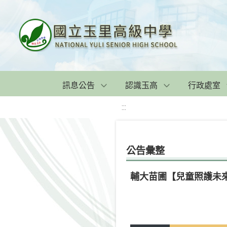
訊息公告
認識玉高
行政處室
:::
公告彙整
輔大苗圃【兒童照護未