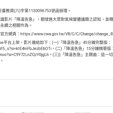
臺教資(六)字第1130096753號函辦理。
通識影片「降溫告急」，期增進大眾對氣候變遷議題之認知，並
色永續之相關作為。
ttps://www.cwa.gov.tw/V8/C/C/Change/change_8.
ube平台上架，影片連結如下：(一)「降溫告急」45分鐘完整版：
cW5GWI5_s?si=kIE4mFbJezbE6OTi。(二)「降溫告急」15分鐘精華版
08N4_enoo?si=C9Y72LnZQzY0jgLh。(三))「降溫告急」主題曲：這一
k。