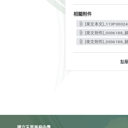
相關附件
[來文本文]_113P000246
[來文附件]_00061
[來文附件]_00061
點
國立玉里高級中學