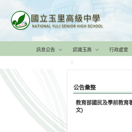
訊息公告
認識玉高
行政處室
:::
公告彙整
教育部國民及學前教育
文)