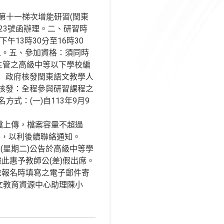
第十一梯次增能研習(閩東
523號函辦理。二、研習時
下午13時30分至16時30
5人。五、參加資格：須同時
主管之高級中等以下學校編
）政府核發閩東語文教學人
核發：全程參與研習課程之
方式：(一)自113年9月9
以PDF檔上傳，檔案容量不超過
)，以利後續聯絡通知。
(星期二)公告於高級中等學
學校據此惠予教師公(差)假出席。
(依報名時填寫之電子郵件寄
文教育資源中心助理陳小