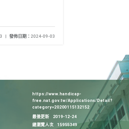
3
|
發佈日期：
2024-09-03
https://www.handicap-
free.nat.gov.tw/Applications/Detail?
category=20200115132152
最後更新
2019-12-24
總瀏覽人次
15955349