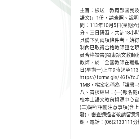
主旨：檢送「教育部國民及
語文)」1份，請查照。說明
間：113年10月5日(星期六
分。三日研習，共計18小時
具備下列兩項條件者，始得
制內已取得合格教師證之現
員合格證書(閩東語文教師
教師，於「全國教師在職進修資
日(星期一)上午9時起至11
https://forms.gl
1MB，檔案名稱為「證書
八、審核結果：(一)報名截
校本土語文教育資源中心官網的最
(二)課程相關注意事項(
發)，審查通過者敬請留意
姐，電話：(06)2133111分機5