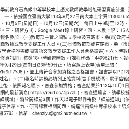
學前教育署高級中等學校本土語文教師教學增能研習實施計畫─
：一、依據國立臺南大學113年8月22日南大本土字第1130016
)、10月6日(星期日)、10月12日(星期六)，每日上午9時至12時，
。三、研習方式：Google Meet線上研習。四、人數上限：1
報名參加：(一)教育部主管之國私立學校及直轄市、縣(市)政府
職教師或教學支援工作人員。(二)具備教育部或直轄市、縣（市
教學合格證書或閩東語文教學支援工作人員合格證書)。六、時數
訊網」核發18小時研習時數。(課程代碼：4499621)七、報名
3年9月29日(星期日)23時59分止，填寫線上表單(表單連結：
e/4GfVfcJYhr9iT7YJ8 )，並上傳符合參加資格之合格證書，證書請
─姓名」。(二)報名時請務必填列正確資料(含手機號碼、電子信箱
止後，依照報名順序，審查參加資格；審查結果於113年10月1日
新消息( https://reurl.cc/4jp7zL )，審查通過者，請
含上課網址)，將於開課前3個工作天以電子郵件寄發「課前通知」
電子信箱。九、研習課程相關問題，請逕洽高級中等學校本土語
783，信箱：chenziyu@gm2.nutn.edu.tw 。