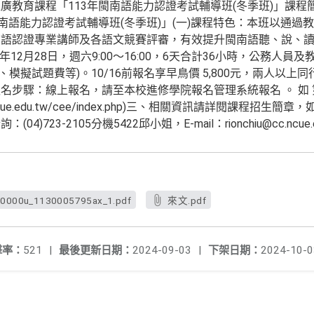
廣教育課程「113年閩南語能力認證考試輔導班(冬季班)」課程
南語能力認證考試輔導班(冬季班)」(一)課程特色：本班以通過
語認證專業講師及各語文競賽評審，有效提升閩南語聽、說、讀、寫
13年12月28日，週六9:00～16:00，6天合計36小時，公務人
費、模擬試題費等)。10/16前報名享早鳥價 5,800元，兩人以上同
步驟：線上報名，請至本校進修學院報名管理系統報名 。 如 第 一 
ps.ncue.edu.tw/cee/index.php)三、相關資訊請詳閱課程
723-2105分機5422邱小姐，E-mail：rionchiu@cc.ncue.e
0000u_1130005795ax_1.pdf
來文.pdf
擊率：
521
|
最後更新日期：
2024-09-03
|
下架日期：
2024-10-0