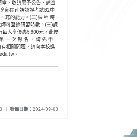
簡章，敬請惠予公告，請查
教育部閩南語認證考試B2中
的能力。(二)課 程 時
員及教師可登錄研習時數。(三)課
行每人享優惠5,800元，此優
次 報 名 ， 請 先 申
招生簡章，如有相關問題，請向本校進
du.tw。
3
|
發佈日期：
2024-09-03