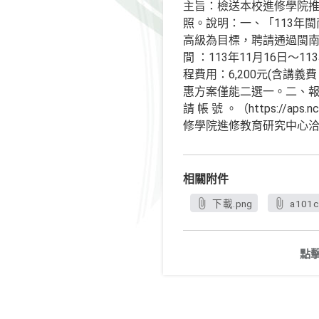
主旨：檢送本校進修學院推
照。說明：一、「113年閩
高級為目標，聘請通過閩南
間 ：113年11月16日～1
程費用：6,200元(含講義
惠方案僅能二選一。二、報名
請 帳 號 。（https://a
修學院進修教育研究中心洽詢：(04)
相關附件
下載.png
a101c
點