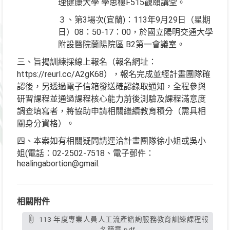
理健康大學 學思樓F515觀頤講堂。
３、第3場次(宜蘭)：113年9月29日（星期
日）08：50-17：00，於國立陽明交通大學
附設醫院蘭陽院區 B2第一會議室。
三、旨揭訓練採線上報名（報名網址：
https://reurl.cc/A2gK68），報名完成並經計畫團隊確
認後，另透過電子信箱發送確認錄取通知，全程參與
研習課程並通過課程核心能力前後測驗及課程滿意度
調查填寫者，將協助申請相關繼續教育積分（需具相
關身分資格）。
四、本案如有相關疑問請逕洽計畫團隊徐小姐或吳小
姐(電話：02-2502-7518、電子郵件：
healingabortion@gmail.
相關附件
113 年度專業人員人工流產諮詢服務教育訓練課程報
名簡章.pdf