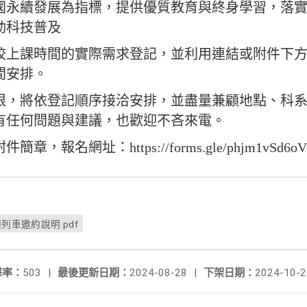
國永續發展為指標，提供優質教育與終身
學習，落
動科技普及
校上課時間的實際需求登記，並
利用連結或附件下方Q
間安排。
限，將依登記順序接洽安排，並盡量兼顧
地點、科
有任何
問題與建議，也歡迎不吝來電。
，報名網址：https://forms.gle
/phjm1vSd6o
迴列車邀約說明.pdf
擊率：
503
|
最後更新日期：
2024-08-28
|
下架日期：
2024-10-2