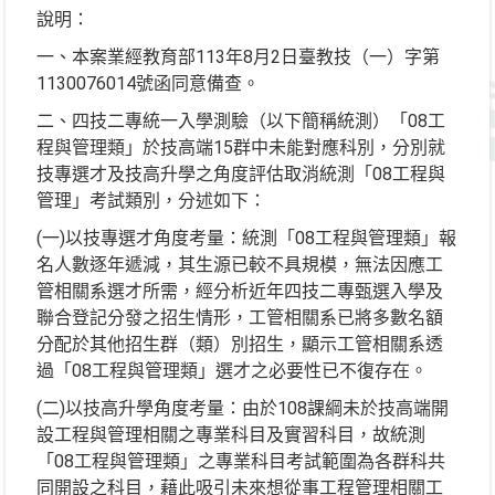
說明：
一、本案業經教育部113年8月2日臺教技（一）字第
1130076014號函同意備查。
二、四技二專統一入學測驗（以下簡稱統測）「08工
程與管理類」於技高端15群中未能對應科別，分別就
技專選才及技高升學之角度評估取消統測「08工程與
管理」考試類別，分述如下：
(一)以技專選才角度考量：統測「08工程與管理類」報
名人數逐年遞減，其生源已較不具規模，無法因應工
管相關系選才所需，經分析近年四技二專甄選入學及
聯合登記分發之招生情形，工管相關系已將多數名額
分配於其他招生群（類）別招生，顯示工管相關系透
過「08工程與管理類」選才之必要性已不復存在。
(二)以技高升學角度考量：由於108課綱未於技高端開
設工程與管理相關之專業科目及實習科目，故統測
「08工程與管理類」之專業科目考試範圍為各群科共
同開設之科目，藉此吸引未來想從事工程管理相關工