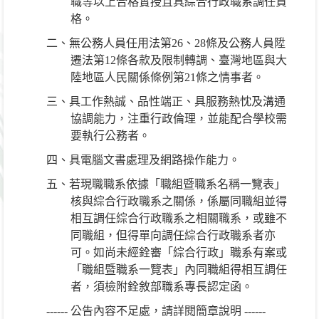
職等以上合格實授且具綜合行政職系調任資
格。
二、無公務人員任用法第26、28條及公務人員陞
遷法第12條各款及限制轉調、臺灣地區與大
陸地區人民關係條例第21條之情事者。
三、具工作熱誠、品性端正、具服務熱忱及溝通
協調能力，注重行政倫理，並能配合學校需
要執行公務者。
四、具電腦文書處理及網路操作能力。
五、若現職職系依據「職組暨職系名稱一覽表」
核與綜合行政職系之關係，係屬同職組並得
相互調任綜合行政職系之相關職系，或雖不
同職組，但得單向調任綜合行政職系者亦
可。如尚未經銓審「綜合行政」職系有案或
「職組暨職系一覽表」內同職組得相互調任
者，須檢附銓敘部職系專長認定函。
------ 公告內容不足處，請詳閱簡章說明 ------