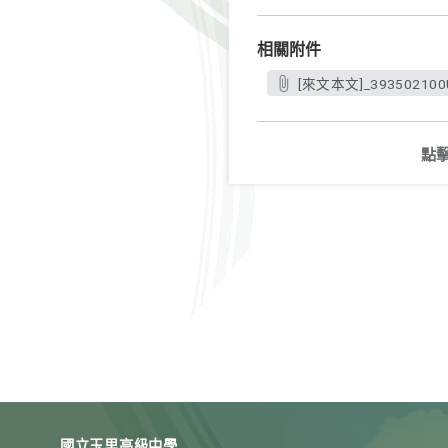
相關附件
[來文本文]_393502100U
點
國立玉里高級中學