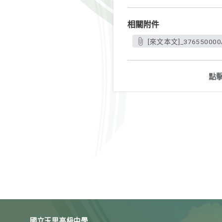
相關附件
[來文本文]_376550000A
點
國立玉里高級中學