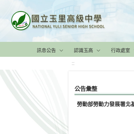
訊息公告
認識玉高
行政處室
:::
公告彙整
勞動部勞動力發展署北基