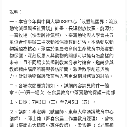
說明：
一、本會今年與中興大學USR中心「浪愛無國界：流浪
動物減量與福祉實踐」計畫、長短樹放牧蛋、龍潭北
一畜牧場（快樂腳神氣蛋）、臺灣動物與人學會共五
單位合作舉辦三場次動物保護教師研習。本活動以動
物議題為核心，聚焦於食農教育與生命教育中落實動
物保護，深刻反思人與動物的關係可以擁有怎麼樣的
未來，且不同場次皆規劃教案分享討論會，邀請參與
教師藉由講座所聽與參訪所聞，激盪教學創意與動
力，針對動物保護教育融入有更深刻且務實的討論。
二、各場次簡要資訊如下，詳細內容請見附件一簡
章。(一)第一場次─在食農教育中落實動物保護－南部
１、日期：7月3日（三）至7月5日（五）。
２、講師：李宏韡（獸醫師、東華大學通識教育中心
講師）、邱士倢（舞春食農工作室教育經理）、曾筱
晴（臺南市大橋國小專任教師）、梁皆得（《老鷹想