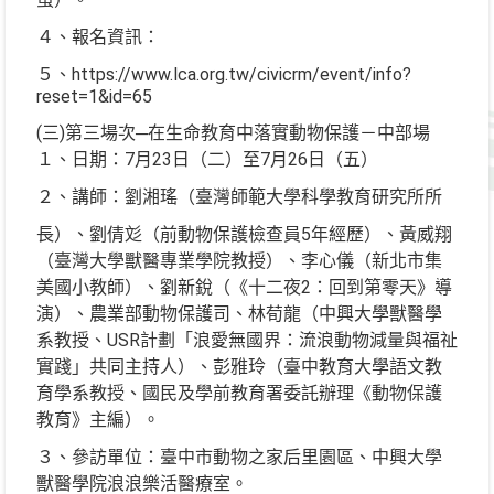
４、報名資訊：
５、https://www.lca.org.tw/civicrm/event/info?
reset=1&id=65
(三)第三場次─在生命教育中落實動物保護－中部場
１、日期：7月23日（二）至7月26日（五）
２、講師：劉湘瑤（臺灣師範大學科學教育研究所所
長）、劉倩彣（前動物保護檢查員5年經歷）、黃威翔
（臺灣大學獸醫專業學院教授）、李心儀（新北市集
美國小教師）、劉新銳（《十二夜2：回到第零天》導
演）、農業部動物保護司、林荀龍（中興大學獸醫學
系教授、USR計劃「浪愛無國界：流浪動物減量與福祉
實踐」共同主持人）、彭雅玲（臺中教育大學語文教
育學系教授、國民及學前教育署委託辦理《動物保護
教育》主編）。
３、參訪單位：臺中市動物之家后里園區、中興大學
獸醫學院浪浪樂活醫療室。