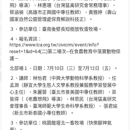
飛》導演）、林惠珊（台灣猛禽研究會常務理事）、
蔡涵禎（高雄市正興國中專任教師）、黃雅婷（壽山
國家自然公園管理處保育解說科技正）。
３、參訪單位：臺南後壁長短樹放牧蛋牧場。
４、報名資訊：
https://www.lca.org.tw/civicrm/event/info?
reset=1&id=64(二)第二場次─在食農教育中落實動物保
護－
北部場１、日期：7月10日（三）至7月12日（五）。
２、講師：林怡君（中興大學動物科學系教授）、任
孟淵（靜宜大學生態人文學系教授兼服務學習發展中
心主任）、朱麗蓉（臺北市景美國中專任教師）、梁
皆得（《老鷹想飛》導演）、林思民（台灣猛禽研究
會理事長、臺灣師範大學生命科學系教授）、 張君瑜
（新北市新泰國小專任教師）。
３、參訪單位：桃園龍壇北一畜牧場（快樂腳神氣
蛋）。