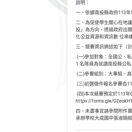
說明：
一、依據南投縣政府113年5
二、為促使學生關心在地議
投」為方向，透過政府出題
化公益資源和資訊數 位串
三、競賽資訊摘述如下（
(一)參加對象：全國公、
1 名隊員為就讀南投縣公
(二)參賽組別：大專組、
(三)初選徵件報名參賽自
(四)本次競賽預定於113
https://forms.gle
四、未盡事宜請參閱附件實施計
承辦學校大成國中張淑娟組長（Ema