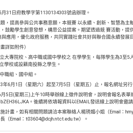
月31日府教學字第1130134303號函辦理。
題，提高參與公共事務意願，本競賽 以永續、創新、智慧為主
，鼓勵學生創意發想，構思公益提案。期望透過競 賽活動，提
連與應用，優化政府服務，共同實踐社會共好與聯合國永續發展
計畫詳如附件）
私立大專院校、高中職或國中學校之 在學學生，每隊學生為3至5
私立學校或設籍南投縣之學生。
高中職組、國中組。
113年6月1日（星期六）起至7月5日（星期五）止，報名網址另
年6月5日(星期三)上午10時舉辦線上徵件說明會，說明會報名表
/G2eokH1bZEH36LJKA。後續將依填報資料以EMAIL發送線上說明會邀
畫，如有相關問題請洽本案聯絡人楊琇媚小姐（Email：hmyang.nt
il：t03604@dcjh.ntct.edu.tw）。