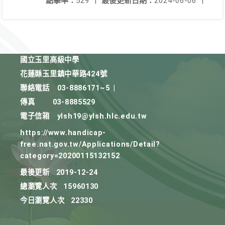
點擊率：
529
|
最後更新日期：
2024-06-06
|
國立玉里高級中學
花蓮縣玉里鎮中華路424號
聯絡電話
03-8886171~5
|
傳真
03-8885529
電子信箱
ylsh19@ylsh.hlc.edu.tw
https://www.handicap-
free.nat.gov.tw/Applications/Detail?
category=20200115132152
最後更新
2019-12-24
總瀏覽人次
15960130
今日瀏覽人次
22330