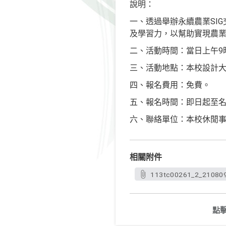
說明：
一、透過舉辦永續農業SI
及學習力，以幫助實現農
二、活動時間：當日上午9時
三、活動地點：本校設計大樓
四、報名費用：免費。
五、報名時間：即日起至
六、聯絡單位：本校休閒事業管理系石專
相關附件
113tc00261_2_210809
點