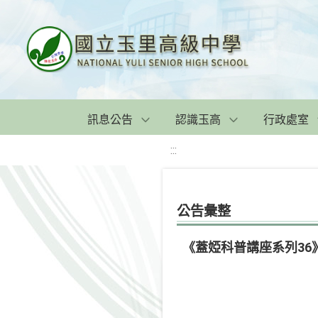
訊息公告
認識玉高
行政處室
:::
公告彙整
《蓋婭科普講座系列36