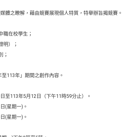
自媒體之瞭解，藉由競賽展現個人特質，特舉辦旨揭競賽。
高中職在校學生；
證證明）；
別；
2年至113年」期間之創作內容。
0日至113年5月12日（下午11時59分止）。
3日(星期一)。
0日(星期一)。