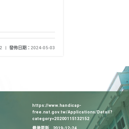
2
|
發佈日期：
2024-05-03
https://www.handicap-
free.nat.gov.tw/Applications/Detail?
category=20200115132152
最後更新
2019-12-24