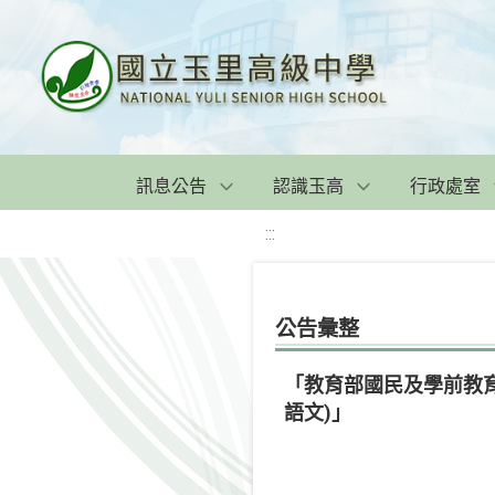
訊息公告
認識玉高
行政處室
:::
公告彙整
「教育部國民及學前教
語文)」