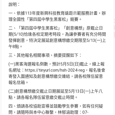
說明：
一、依據113年度新興科技教育遠距示範服務計畫，辦
理全國性「第四屆中學生黑客松」競賽。
二、「第四屆中學生黑客松」「創意構想」原截止日
期(5/10)恰逢各校定期考時段，為讓參賽者有充分時間
發揮創意，特決定展延創意構想繳交期限至5/13(一)上
午8點。
三、其他報名相關事項，摘要提醒如下：
(一)黑客海選報名倒數，預計5月5日(日)截止，線上報
名網址：https://tinyurl.com/hsh-2024-reg，報名後會
寄發入圍通知及創意構想繳交連結，請各校隊伍留意
報名信箱。
(二)創意構想繳交截止日期展延至5月13日(一)上午八
點，請各報名隊伍留意繳交截止時間。
四、煩請各校協助宣導並鼓勵學生參賽，如有任何疑
問，請隨時與本中心聯繫，林郁涵助理：07-