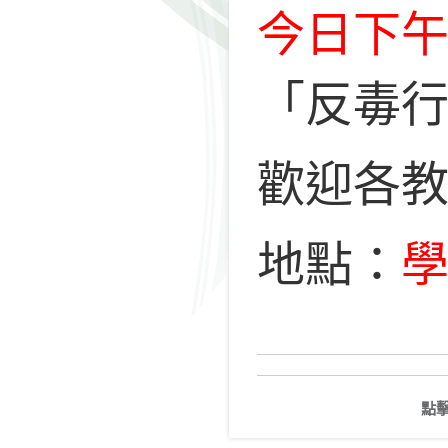
今日下午
「反毒
歡迎各
地點：
點